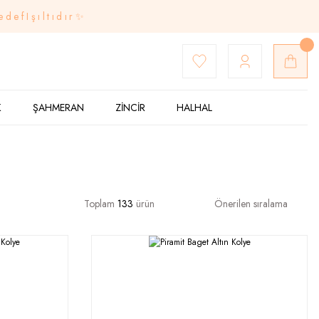
edefIşıltıdır✨
K
ŞAHMERAN
ZİNCİR
HALHAL
Toplam
133
ürün