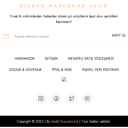
BİZDEN HABERDAR OLUN
Fırsat & indirimlerden haberdar olmak için e-bülten’e kayıt olun yenilikleri
kaçırmayın!
KAYIT OL
HAKKIMIZDA
İLETİŞİM
MESAFELİ SATIŞ SÖZLEŞMESİ
GİZLİLİK & GÜVENLİK
İPTAL & İADE
KİŞİSEL VERİ POLİTİKASI
Copyright © 2022 | By
Sedef Kuyumculuk
| Tüm hakları saklıdır.