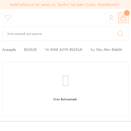
Sedef kullanıcısı her zaman en ‘Zarifini’ hak eder! Çünkü; #SedefIşıltıdır✨
Anasayfa
BİLEKLİK
14 AYAR ALTIN BİLEKLİK
Su Yolu Altın Bileklik
Ürün Bulunamadı.