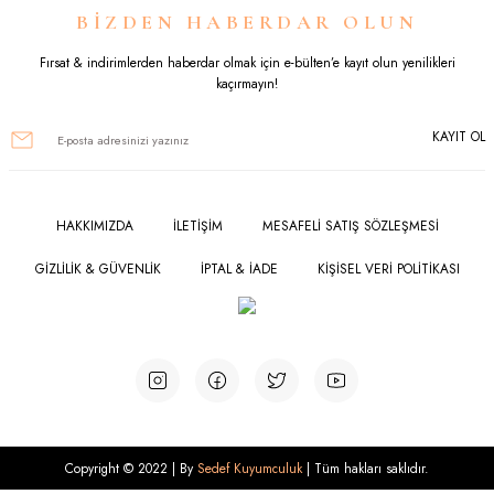
BİZDEN HABERDAR OLUN
Fırsat & indirimlerden haberdar olmak için e-bülten’e kayıt olun yenilikleri
kaçırmayın!
KAYIT OL
HAKKIMIZDA
İLETİŞİM
MESAFELİ SATIŞ SÖZLEŞMESİ
GİZLİLİK & GÜVENLİK
İPTAL & İADE
KİŞİSEL VERİ POLİTİKASI
Copyright © 2022 | By
Sedef Kuyumculuk
| Tüm hakları saklıdır.