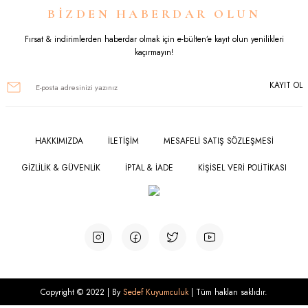
BİZDEN HABERDAR OLUN
Fırsat & indirimlerden haberdar olmak için e-bülten’e kayıt olun yenilikleri
kaçırmayın!
KAYIT OL
HAKKIMIZDA
İLETİŞİM
MESAFELİ SATIŞ SÖZLEŞMESİ
GİZLİLİK & GÜVENLİK
İPTAL & İADE
KİŞİSEL VERİ POLİTİKASI
Copyright © 2022 | By
Sedef Kuyumculuk
| Tüm hakları saklıdır.