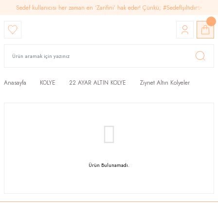
Sedef kullanıcısı her zaman en ‘Zarifini’ hak eder! Çünkü; #SedefIşıltıdır✨
Anasayfa
KOLYE
22 AYAR ALTIN KOLYE
Ziynet Altın Kolyeler
Ürün Bulunamadı.