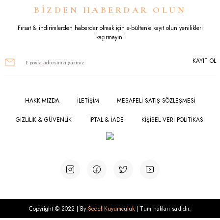
BİZDEN HABERDAR OLUN
Fırsat & indirimlerden haberdar olmak için e-bülten’e kayıt olun yenilikleri
kaçırmayın!
KAYIT OL
HAKKIMIZDA
İLETİŞİM
MESAFELİ SATIŞ SÖZLEŞMESİ
GİZLİLİK & GÜVENLİK
İPTAL & İADE
KİŞİSEL VERİ POLİTİKASI
Copyright © 2022 | By
Sedef Kuyumculuk
| Tüm hakları saklıdır.