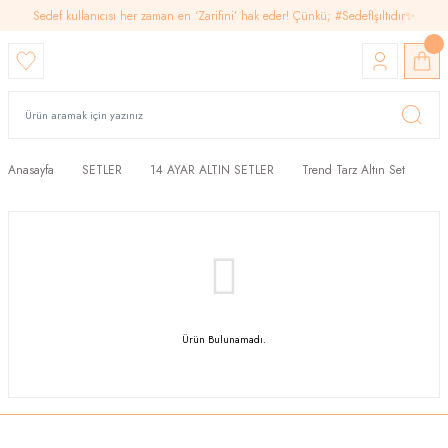
Sedef kullanıcısı her zaman en ‘Zarifini’ hak eder! Çünkü; #SedefIşıltıdır✨
Anasayfa
SETLER
14 AYAR ALTIN SETLER
Trend Tarz Altın Set
Ürün Bulunamadı.