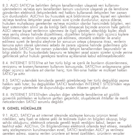
8.3. ALICI SATICI'ya belirtilen iletişim kanallarından ulaşarak veri kullanımı-
işlenmelerini ve/veya aynı kanallardan kanuni usulünce ulaşarak ya da kendisine
gönderilen elektronik iletişimlerdeki red hakkını kullanarak iletişimleri her zaman
için durdurabilir. ALICI'nın bu husustaki açık bildirimine göre, kişisel veri işlemleri
ve/veya tarafına iletişimler yasal azami süre içinde durdurulur; ayrıca dilerse,
hukuken muhafazası gerekenler ve/veya mümkün olanlar haricindeki bilgileri, veri
kayıt sisteminden silinir ya da kimliği belli olmayacak biçimde anonim hale getirilir.
ALICI isterse kişisel verilerinin işlenmesi ile ilgili işlemler, aktarıldığı kişiler, eksik
veya yanlış olması halinde düzeltilmesi, düzeltilen bilgilerin ilgili üçüncü kişilere
bildirilmesi, verilerin silinmesi veya yok edilmesi, otomatik sistemler ile analiz
edilmesi sureti ile kendisi aleyhine bir sonucun ortaya çıkmasına itiraz, verilerin
kanuna aykırı olarak işlenmesi sebebi ile zarara uğrama halinde giderilmesi gibi
konularda SATICI'ya her zaman yukarıdaki iletişim kanallarından başvurabilir ve
bilgi alabilir. Bu hususlardaki başvuru ve talepleri yasal azami süreler içinde yerine
getirilecek yahut hukuki gerekçesi tarafına açıklanarak kabul edilmeyebilecektir.
8.4. INTERNET SİTESİ'ne ait her türlü bilgi ve içerik ile bunların düzenlenmesi,
revizyonu ve kısmen/tamamen kullanımı konusunda; SATICI'nın anlaşmasına göre
diğer üçüncü sahıslara ait olanlar hariç; tüm fikri-sınai haklar ve mülkiyet hakları
SATICI'ya aittir.
8.5. SATICI yukarıdaki konularda gerekli görebileceği her türlü değişikliği yapma
hakkını saklı tutar; bu değişiklikler SATICI tarafından INTERNET SİTESİ'nden veya
diğer uygun yöntemler ile duyurulduğu andan itibaren geçerli olur.
8.6. INTERNET SİTESİ'nden ulaşılan diğer sitelerde kendilerine ait gizlilik-
güvenlik politikaları ve kullanım şartları geçerlidir, oluşabilecek ihtilaflar ile menfi
neticelerinden SATICI sorumlu değildir.
9. GENEL HÜKÜMLER
9.1. ALICI, SATICI’ya ait internet sitesinde sözleşme konusu ürünün temel
nitelikleri, satış fiyatı ve ödeme şekli ile teslimata ilişkin ön bilgileri okuyup, bilgi
sahibi olduğunu, elektronik ortamda gerekli teyidi verdiğini kabul, beyan ve
taahhüt eder. ALICI’nın; Ön Bilgilendirmeyi elektronik ortamda teyit etmesi, mesafeli
satış sözleşmesinin kurulmasından evvel, SATICI tarafından ALICI' ya verilmesi
gereken adresi, siparişi verilen ürünlere ait temel özellikleri, ürünlerin vergiler