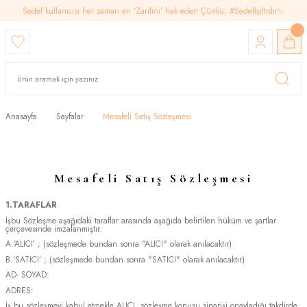
Sedef kullanıcısı her zaman en ‘Zarifini’ hak eder! Çünkü; #SedefIşıltıdır✨
Anasayfa
Sayfalar
Mesafeli Satış Sözleşmesi
Mesafeli Satış Sözleşmesi
1.TARAFLAR
İşbu Sözleşme aşağıdaki taraflar arasında aşağıda belirtilen hüküm ve şartlar
çerçevesinde imzalanmıştır.
A.‘ALICI’ ; (sözleşmede bundan sonra "ALICI" olarak anılacaktır)
B.‘SATICI’ ; (sözleşmede bundan sonra "SATICI" olarak anılacaktır)
AD- SOYAD:
ADRES:
İş bu sözleşmeyi kabul etmekle ALICI, sözleşme konusu siparişi onayladığı takdirde