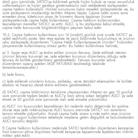
dört) gün içerisinde, SATICI’ya bildirmek şartıyla hiçbir hukuki ve cezai sorumluluk
üstlenmeksizin ve hiçbir gerekçe göstermeksizin malı reddederek sözleşmeden
cayma hakkını kullanabilir. Hizmet sunumuna ilişkin mesafeli sözleşmelerde ise, bu
süre sözleşmenin imzalandığı tarihten itibaren başlar. Cayma hakkı süresi sona
ermeden önce, tüketicinin onayı ile hizmetin ifasına başlanan hizmet
sözleşmelerinde cayma hakkı kullanılamaz. Cayma hakkının kullanımından
kaynaklanan masraflar SATICI’ ya aittir. ALICI, iş bu sözleşmeyi kabul etmekle,
cayma hakkı konusunda bilgilendirildiğini peşinen kabul eder.
10.2. Cayma hakkının kullanılması için 14 (ondört) günlük süre içinde SATICI' ya
iadeli taahhütlü posta, faks veya eposta ile yazılı bildirimde bulunulması ve ürünün
işbu sözleşmede düzenlenen "Cayma Hakkı Kullanılamayacak Ürünler" hükümleri
çerçevesinde kullanılmamış olması şarttır. Bu hakkın kullanılması halinde,
a) 3. kişiye veya ALICI’ ya teslim edilen ürünün faturası, (İade edilmek istenen
ürünün faturası kurumsal ise, iade ederken kurumun düzenlemiş olduğu iade
faturası ile birlikte gönderilmesi gerekmektedir. Faturası kurumlar adına
düzenlenen sipariş iadeleri İADE FATURASI kesilmediği takdirde
tamamlanamayacaktır.)
b) İade formu,
c) İade edilecek ürünlerin kutusu, ambalajı, varsa standart aksesuarları ile birlikte
eksiksiz ve hasarsız olarak teslim edilmesi gerekmektedir.
d) SATICI, cayma bildiriminin kendisine ulaşmasından itibaren en geç 10 günlük
süre içerisinde toplam bedeli ve ALICI’yı borç altına sokan belgeleri ALICI’ ya iade
etmek ve 20 günlük süre içerisinde malı iade almakla yükümlüdür.
e) ALICI’ nın kusurundan kaynaklanan bir nedenle malın değerinde bir azalma
olursa veya iade imkânsızlaşırsa ALICI kusuru oranında SATICI’ nın zararlarını
tazmin etmekle yükümlüdür. Ancak cayma hakkı süresi içinde malın veya ürünün
usulüne uygun kullanılması sebebiyle meydana gelen değişiklik ve bozulmalardan
ALICI sorumlu değildir.
f) Cayma hakkının kullanılması nedeniyle SATICI tarafından düzenlenen kampanya
limit tutarının altına düşülmesi halinde kampanya kapsamında faydalanılan indirim
miktarı iptal edilir.