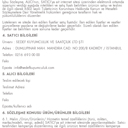
İşbu Sözleşme, ALICI’nın, SATICI’ya ait internet sitesi üzerinden elektronik ortamda
siparişini verdiği aşağıda nitelikleri ve satış fiyatı belirtilen ürünün satışı ve teslimi
ile ilgili olarak 6502 sayılı Tüketicinin Korunması Hakkında Kanun ve Mesafeli
Sözleşmelere Dair Yönetmelik hükümleri gereğince tarafların hak ve
yükümlülüklerini düzenler.
Listelenen ve sitede ilan edilen fiyatlar satış fiyatıdır. İlan edilen fiyatlar ve vaatler
güncelleme yapılana ve değiştirilene kadar geçerlidir. Süreli olarak ilan edilen
fiyatlar ise belirtilen süre sonuna kadar geçerlidir.
4. SATICI BİLGİLERİ
Ünvanı : SEDEF KUYUMCULUK VE SAATÇİLİK LTD ŞTİ
Adres : DUMLUPINAR MAH. MANDIRA CAD. NO:200/B KADIKÖY / İSTANBUL
Telefon: 0216 693 00 00
Faks
Eposta :info@sedefkuyumculuk.com
5. ALICI BİLGİLERİ
Teslim edilecek kişi
Teslimat Adresi
Telefon
Faks
Eposta/kullanıcı adı
6. SÖZLEŞME KONUSU ÜRÜN/ÜRÜNLER BİLGİLERİ
6.1. Malın /Ürün/Ürünlerin/ Hizmetin temel özelliklerini (türü, miktarı,
marka/modeli, rengi, adedi) SATICI’ya ait internet sitesinde yayınlanmaktadır. Satıcı
tarafından kampanya düzenlenmiş ise ilgili ürünün temel özelliklerini kampanya