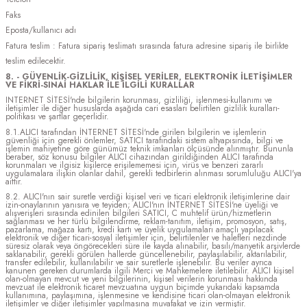
Faks
Eposta/kullanıcı adı
Fatura teslim : Fatura sipariş teslimatı sırasında fatura adresine sipariş ile birlikte
teslim edilecektir.
8. - GÜVENLİK-GİZLİLİK, KİŞİSEL VERİLER, ELEKTRONİK İLETİŞİMLER
VE FİKRİ-SINAİ HAKLAR İLE İLGİLİ KURALLAR
INTERNET SİTESİ'nde bilgilerin korunması, gizliliği, işlenmesi-kullanımı ve
iletişimler ile diğer hususlarda aşağıda cari esasları belirtilen gizlilik kuralları-
politikası ve şartlar geçerlidir.
8.1.ALICI tarafından İNTERNET SİTESİ'nde girilen bilgilerin ve işlemlerin
güvenliği için gerekli önlemler, SATICI tarafındaki sistem altyapısında, bilgi ve
işlemin mahiyetine göre günümüz teknik imkanları ölçüsünde alınmıştır. Bununla
beraber, söz konusu bilgiler ALICI cihazından girildiğinden ALICI tarafında
korunmaları ve ilgisiz kişilerce erişilememesi için, virüs ve benzeri zararlı
uygulamalara ilişkin olanlar dahil, gerekli tedbirlerin alınması sorumluluğu ALICI'ya
aittir.
8.2. ALICI'nın sair suretle verdiği kişisel veri ve ticari elektronik iletişimlerine dair
izin-onaylarının yanısıra ve teyiden; ALICI'nın İNTERNET SİTESİ'ne üyeliği ve
alışverişleri sırasında edinilen bilgileri SATICI, C muhtelif ürün/hizmetlerin
sağlanması ve her türlü bilgilendirme, reklam-tanıtım, iletişim, promosyon, satış,
pazarlama, mağaza kartı, kredi kartı ve üyelik uygulamaları amaçlı yapılacak
elektronik ve diğer ticari-sosyal iletişimler için, belirtilenler ve halefleri nezdinde
süresiz olarak veya öngörecekleri süre ile kayda alınabilir, basılı/manyetik arşivlerde
saklanabilir, gerekli görülen hallerde güncellenebilir, paylaşılabilir, aktarılabilir,
transfer edilebilir, kullanılabilir ve sair suretlerle işlenebilir. Bu veriler ayrıca
kanunen gereken durumlarda ilgili Merci ve Mahkemelere iletilebilir. ALICI kişisel
olan-olmayan mevcut ve yeni bilgilerinin, kişisel verilerin korunması hakkında
mevzuat ile elektronik ticaret mevzuatına uygun biçimde yukarıdaki kapsamda
kullanımına, paylaşımına, işlenmesine ve kendisine ticari olan-olmayan elektronik
iletişimler ve diğer iletişimler yapılmasına muvafakat ve izin vermiştir.