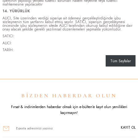
işleminin yapıldığı yerdeki tüketici sorunları hakem heyetine veya tüketici
mahkemesine yapılacaktır
14. YÜRÜRLÜK
ALICI, Site üzerinden verdiği siparişe ait ödemeyi gerçekleştirdiğinde işbu
sözleşmenin tüm şartlarını kabul etmiş sayılır. SATICI, siparişin gerçekleşmesi
öncesinde işbu sözleşmenin sitede ALICI tarafından okunup kabul edildiğine dair
onay alacak şekilde gerekli yazılımsal düzenlemeleri yapmakla yükümlüdür.
SATICI:
ALICI:
TARİH:
Tüm Sayfalar
BİZDEN HABERDAR OLUN
Fırsat & indirimlerden haberdar olmak için e-bülten’e kayıt olun yenilikleri
kaçırmayın!
KAYIT OL