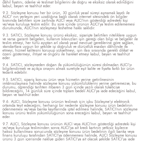
dâhil fiyatını, ödeme ve teslimat bilgilerini de doğru ve eksiksiz olarak edindiğini
kabul, beyan ve taahhüt eder.
9.2. Sözleşme konusu her bir ürün, 30 günlük yasal süreyi aşmamak kaydı ile
ALICI' nın yerleşim yeri uzaklığına bağlı olarak internet sitesindeki ön bilgiler
kısmında belirtilen süre zarfında ALICI veya ALICI’nın gösterdiği adresteki kişi
ve/veya kuruluşa teslim edilir. Bu süre içinde ürünün ALICI’ya teslim edilememesi
durumunda, ALICI’nın sözleşmeyi feshetme hakkı saklıdır.
9.3. SATICI, Sözleşme konusu ürünü eksiksiz, siparişte belirtilen niteliklere uygun
ve varsa garanti belgeleri, kullanım kılavuzları işin gereği olan bilgi ve belgeler ile
teslim etmeyi, her türlü ayıptan arî olarak yasal mevzuat gereklerine göre sağlam,
standartlara uygun bir şekilde işi doğruluk ve dürüstlük esasları dâhilinde ifa
etmeyi, hizmet kalitesini koruyup yükseltmeyi, işin ifası sırasında gerekli dikkat ve
özeni göstermeyi, ihtiyat ve öngörü ile hareket etmeyi kabul, beyan ve taahhüt
eder.
9.4. SATICI, sözleşmeden doğan ifa yükümlülüğünün süresi dolmadan ALICI’yı
bilgilendirmek ve açıkça onayını almak suretiyle eşit kalite ve fiyatta farklı bir ürün
tedarik edebilir.
9.5. SATICI, sipariş konusu ürün veya hizmetin yerine getirilmesinin
imkânsızlaşması halinde sözleşme konusu yükümlülüklerini yerine getiremezse, bu
durumu, öğrendiği tarihten itibaren 3 gün içinde yazılı olarak tüketiciye
bildireceğini, 14 günlük süre içinde toplam bedeli ALICI’ya iade edeceğini kabul,
beyan ve taahhüt eder.
9.6. ALICI, Sözleşme konusu ürünün teslimatı için işbu Sözleşme’yi elektronik
ortamda teyit edeceğini, herhangi bir nedenle sözleşme konusu ürün bedelinin
ödenmemesi ve/veya banka kayıtlarında iptal edilmesi halinde, SATICI’nın sözleşme
konusu ürünü teslim yükümlülüğünün sona ereceğini kabul, beyan ve taahhüt
eder.
9.7. ALICI, Sözleşme konusu ürünün ALICI veya ALICI’nın gösterdiği adresteki kişi
ve/veya kuruluşa tesliminden sonra ALICI'ya ait kredi kartının yetkisiz kişilerce
haksız kullanılması sonucunda sözleşme konusu ürün bedelinin ilgili banka veya
finans kuruluşu tarafından SATICI'ya ödenmemesi halinde, ALICI Sözleşme konusu
ürünü 3 gün içerisinde nakliye gideri SATICI’ya ait olacak şekilde SATICI’ya iade