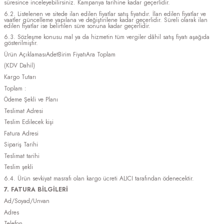
süresince inceleyebilirsiniz. Kampanya tarihine kadar geçerlidir.
6.2. Listelenen ve sitede ilan edilen fiyatlar satış fiyatıdır. İlan edilen fiyatlar ve
vaatler güncelleme yapılana ve değiştirilene kadar geçerlidir. Süreli olarak ilan
edilen fiyatlar ise belirtilen süre sonuna kadar geçerlidir.
6.3. Sözleşme konusu mal ya da hizmetin tüm vergiler dâhil satış fiyatı aşağıda
gösterilmiştir.
Ürün AçıklamasıAdetBirim FiyatıAra Toplam
(KDV Dahil)
Kargo Tutarı
Toplam :
Ödeme Şekli ve Planı
Teslimat Adresi
Teslim Edilecek kişi
Fatura Adresi
Sipariş Tarihi
Teslimat tarihi
Teslim şekli
6.4. Ürün sevkiyat masrafı olan kargo ücreti ALICI tarafından ödenecektir.
7. FATURA BİLGİLERİ
Ad/Soyad/Unvan
Adres
Telefon