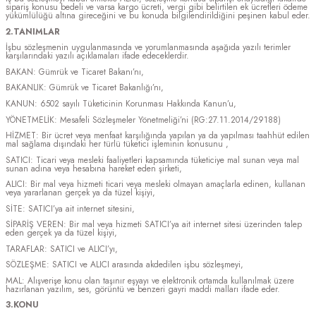
sipariş konusu bedeli ve varsa kargo ücreti, vergi gibi belirtilen ek ücretleri ödeme
yükümlülüğü altına gireceğini ve bu konuda bilgilendirildiğini peşinen kabul eder.
2.TANIMLAR
İşbu sözleşmenin uygulanmasında ve yorumlanmasında aşağıda yazılı terimler
karşılarındaki yazılı açıklamaları ifade edeceklerdir.
BAKAN: Gümrük ve Ticaret Bakanı’nı,
BAKANLIK: Gümrük ve Ticaret Bakanlığı’nı,
KANUN: 6502 sayılı Tüketicinin Korunması Hakkında Kanun’u,
YÖNETMELİK: Mesafeli Sözleşmeler Yönetmeliği’ni (RG:27.11.2014/29188)
HİZMET: Bir ücret veya menfaat karşılığında yapılan ya da yapılması taahhüt edilen
mal sağlama dışındaki her türlü tüketici işleminin konusunu ,
SATICI: Ticari veya mesleki faaliyetleri kapsamında tüketiciye mal sunan veya mal
sunan adına veya hesabına hareket eden şirketi,
ALICI: Bir mal veya hizmeti ticari veya mesleki olmayan amaçlarla edinen, kullanan
veya yararlanan gerçek ya da tüzel kişiyi,
SİTE: SATICI’ya ait internet sitesini,
SİPARİŞ VEREN: Bir mal veya hizmeti SATICI’ya ait internet sitesi üzerinden talep
eden gerçek ya da tüzel kişiyi,
TARAFLAR: SATICI ve ALICI’yı,
SÖZLEŞME: SATICI ve ALICI arasında akdedilen işbu sözleşmeyi,
MAL: Alışverişe konu olan taşınır eşyayı ve elektronik ortamda kullanılmak üzere
hazırlanan yazılım, ses, görüntü ve benzeri gayri maddi malları ifade eder.
3.KONU