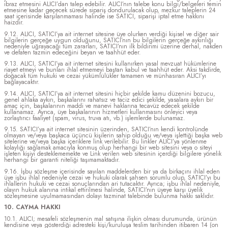
ibraz etmesini ALICI’dan talep edebilir. ALICI’nın talebe konu bilgi/belgeleri temin
etmesine kadar geçecek sürede sipariş dondurulacak olup, mezkur taleplerin 24
saat içerisinde karşılanmaması halinde ise SATICI, siparişi iptal etme hakkını
haizdir.
9.12. ALICI, SATICI’ya ait internet sitesine üye olurken verdiği kişisel ve diğer sair
bilgilerin gerçeğe uygun olduğunu, SATICI’nın bu bilgilerin gerçeğe aykırılığı
nedeniyle uğrayacağı tüm zararları, SATICI’nın ilk bildirimi üzerine derhal, nakden
ve defaten tazmin edeceğini beyan ve taahhüt eder.
9.13. ALICI, SATICI’ya ait internet sitesini kullanırken yasal mevzuat hükümlerine
riayet etmeyi ve bunları ihlal etmemeyi baştan kabul ve taahhüt eder. Aksi takdirde,
doğacak tüm hukuki ve cezai yükümlülükler tamamen ve münhasıran ALICI’yı
bağlayacaktır.
9.14. ALICI, SATICI’ya ait internet sitesini hiçbir şekilde kamu düzenini bozucu,
genel ahlaka aykırı, başkalarını rahatsız ve taciz edici şekilde, yasalara aykırı bir
amaç için, başkalarının maddi ve manevi haklarına tecavüz edecek şekilde
kullanamaz. Ayrıca, üye başkalarının hizmetleri kullanmasını önleyici veya
zorlaştırıcı faaliyet (spam, virus, truva atı, vb.) işlemlerde bulunamaz.
9.15. SATICI’ya ait internet sitesinin üzerinden, SATICI’nın kendi kontrolünde
olmayan ve/veya başkaca üçüncü kişilerin sahip olduğu ve/veya işlettiği başka web
sitelerine ve/veya başka içeriklere link verilebilir. Bu linkler ALICI’ya yönlenme
kolaylığı sağlamak amacıyla konmuş olup herhangi bir web sitesini veya o siteyi
işleten kişiyi desteklememekte ve Link verilen web sitesinin içerdiği bilgilere yönelik
herhangi bir garanti niteliği taşımamaktadır.
9.16. İşbu sözleşme içerisinde sayılan maddelerden bir ya da birkaçını ihlal eden
üye işbu ihlal nedeniyle cezai ve hukuki olarak şahsen sorumlu olup, SATICI’yı bu
ihlallerin hukuki ve cezai sonuçlarından ari tutacaktır. Ayrıca; işbu ihlal nedeniyle,
olayın hukuk alanına intikal ettirilmesi halinde, SATICI’nın üyeye karşı üyelik
sözleşmesine uyulmamasından dolayı tazminat talebinde bulunma hakkı saklıdır.
10. CAYMA HAKKI
10.1. ALICI; mesafeli sözleşmenin mal satışına ilişkin olması durumunda, ürünün
kendisine veya gösterdiği adresteki kişi/kuruluşa teslim tarihinden itibaren 14 (on