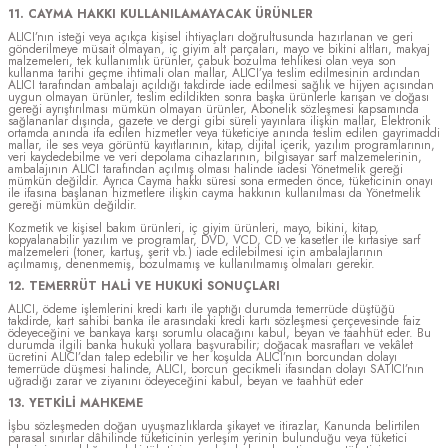
11. CAYMA HAKKI KULLANILAMAYACAK ÜRÜNLER
ALICI’nın isteği veya açıkça kişisel ihtiyaçları doğrultusunda hazırlanan ve geri
gönderilmeye müsait olmayan, iç giyim alt parçaları, mayo ve bikini altları, makyaj
malzemeleri, tek kullanımlık ürünler, çabuk bozulma tehlikesi olan veya son
kullanma tarihi geçme ihtimali olan mallar, ALICI’ya teslim edilmesinin ardından
ALICI tarafından ambalajı açıldığı takdirde iade edilmesi sağlık ve hijyen açısından
uygun olmayan ürünler, teslim edildikten sonra başka ürünlerle karışan ve doğası
gereği ayrıştırılması mümkün olmayan ürünler, Abonelik sözleşmesi kapsamında
sağlananlar dışında, gazete ve dergi gibi süreli yayınlara ilişkin mallar, Elektronik
ortamda anında ifa edilen hizmetler veya tüketiciye anında teslim edilen gayrimaddi
mallar, ile ses veya görüntü kayıtlarının, kitap, dijital içerik, yazılım programlarının,
veri kaydedebilme ve veri depolama cihazlarının, bilgisayar sarf malzemelerinin,
ambalajının ALICI tarafından açılmış olması halinde iadesi Yönetmelik gereği
mümkün değildir. Ayrıca Cayma hakkı süresi sona ermeden önce, tüketicinin onayı
ile ifasına başlanan hizmetlere ilişkin cayma hakkının kullanılması da Yönetmelik
gereği mümkün değildir.
Kozmetik ve kişisel bakım ürünleri, iç giyim ürünleri, mayo, bikini, kitap,
kopyalanabilir yazılım ve programlar, DVD, VCD, CD ve kasetler ile kırtasiye sarf
malzemeleri (toner, kartuş, şerit vb.) iade edilebilmesi için ambalajlarının
açılmamış, denenmemiş, bozulmamış ve kullanılmamış olmaları gerekir.
12. TEMERRÜT HALİ VE HUKUKİ SONUÇLARI
ALICI, ödeme işlemlerini kredi kartı ile yaptığı durumda temerrüde düştüğü
takdirde, kart sahibi banka ile arasındaki kredi kartı sözleşmesi çerçevesinde faiz
ödeyeceğini ve bankaya karşı sorumlu olacağını kabul, beyan ve taahhüt eder. Bu
durumda ilgili banka hukuki yollara başvurabilir; doğacak masrafları ve vekâlet
ücretini ALICI’dan talep edebilir ve her koşulda ALICI’nın borcundan dolayı
temerrüde düşmesi halinde, ALICI, borcun gecikmeli ifasından dolayı SATICI’nın
uğradığı zarar ve ziyanını ödeyeceğini kabul, beyan ve taahhüt eder
13. YETKİLİ MAHKEME
İşbu sözleşmeden doğan uyuşmazlıklarda şikayet ve itirazlar, Kanunda belirtilen
parasal sınırlar dâhilinde tüketicinin yerleşim yerinin bulunduğu veya tüketici