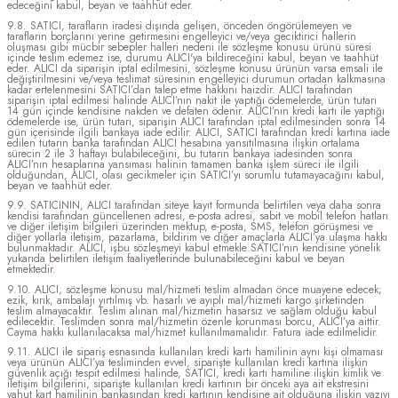
edeceğini kabul, beyan ve taahhüt eder.
9.8. SATICI, tarafların iradesi dışında gelişen, önceden öngörülemeyen ve
tarafların borçlarını yerine getirmesini engelleyici ve/veya geciktirici hallerin
oluşması gibi mücbir sebepler halleri nedeni ile sözleşme konusu ürünü süresi
içinde teslim edemez ise, durumu ALICI'ya bildireceğini kabul, beyan ve taahhüt
eder. ALICI da siparişin iptal edilmesini, sözleşme konusu ürünün varsa emsali ile
değiştirilmesini ve/veya teslimat süresinin engelleyici durumun ortadan kalkmasına
kadar ertelenmesini SATICI’dan talep etme hakkını haizdir. ALICI tarafından
siparişin iptal edilmesi halinde ALICI’nın nakit ile yaptığı ödemelerde, ürün tutarı
14 gün içinde kendisine nakden ve defaten ödenir. ALICI’nın kredi kartı ile yaptığı
ödemelerde ise, ürün tutarı, siparişin ALICI tarafından iptal edilmesinden sonra 14
gün içerisinde ilgili bankaya iade edilir. ALICI, SATICI tarafından kredi kartına iade
edilen tutarın banka tarafından ALICI hesabına yansıtılmasına ilişkin ortalama
sürecin 2 ile 3 haftayı bulabileceğini, bu tutarın bankaya iadesinden sonra
ALICI’nın hesaplarına yansıması halinin tamamen banka işlem süreci ile ilgili
olduğundan, ALICI, olası gecikmeler için SATICI’yı sorumlu tutamayacağını kabul,
beyan ve taahhüt eder.
9.9. SATICININ, ALICI tarafından siteye kayıt formunda belirtilen veya daha sonra
kendisi tarafından güncellenen adresi, e-posta adresi, sabit ve mobil telefon hatları
ve diğer iletişim bilgileri üzerinden mektup, e-posta, SMS, telefon görüşmesi ve
diğer yollarla iletişim, pazarlama, bildirim ve diğer amaçlarla ALICI’ya ulaşma hakkı
bulunmaktadır. ALICI, işbu sözleşmeyi kabul etmekle SATICI’nın kendisine yönelik
yukarıda belirtilen iletişim faaliyetlerinde bulunabileceğini kabul ve beyan
etmektedir.
9.10. ALICI, sözleşme konusu mal/hizmeti teslim almadan önce muayene edecek;
ezik, kırık, ambalajı yırtılmış vb. hasarlı ve ayıplı mal/hizmeti kargo şirketinden
teslim almayacaktır. Teslim alınan mal/hizmetin hasarsız ve sağlam olduğu kabul
edilecektir. Teslimden sonra mal/hizmetin özenle korunması borcu, ALICI’ya aittir.
Cayma hakkı kullanılacaksa mal/hizmet kullanılmamalıdır. Fatura iade edilmelidir.
9.11. ALICI ile sipariş esnasında kullanılan kredi kartı hamilinin aynı kişi olmaması
veya ürünün ALICI’ya tesliminden evvel, siparişte kullanılan kredi kartına ilişkin
güvenlik açığı tespit edilmesi halinde, SATICI, kredi kartı hamiline ilişkin kimlik ve
iletişim bilgilerini, siparişte kullanılan kredi kartının bir önceki aya ait ekstresini
yahut kart hamilinin bankasından kredi kartının kendisine ait olduğuna ilişkin yazıyı