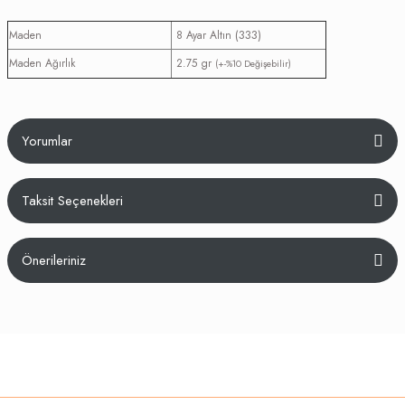
(333)
Maden
8 Ayar Altın
Maden Ağırlık
2.75 gr
(+-%10 Değişebilir)
Yorumlar
Taksit Seçenekleri
Bu ürüne ilk yorumu siz yapın!
Önerileriniz
Yorum Yaz
Bu ürünün fiyat bilgisi, resim, ürün açıklamalarında ve diğer konularda
yetersiz gördüğünüz noktaları öneri formunu kullanarak tarafımıza
iletebilirsiniz.
Görüş ve önerileriniz için teşekkür ederiz.