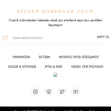
Ürün resmi kalitesiz, bozuk veya görüntülenemiyor.
BİZDEN HABERDAR OLUN
Ürün açıklamasında eksik bilgiler bulunuyor.
Fırsat & indirimlerden haberdar olmak için e-bülten’e kayıt olun yenilikleri
kaçırmayın!
Ürün bilgilerinde hatalar bulunuyor.
KAYIT OL
Ürün fiyatı diğer sitelerden daha pahalı.
Bu ürüne benzer farklı alternatifler olmalı.
HAKKIMIZDA
İLETİŞİM
MESAFELİ SATIŞ SÖZLEŞMESİ
GİZLİLİK & GÜVENLİK
İPTAL & İADE
KİŞİSEL VERİ POLİTİKASI
Gönder