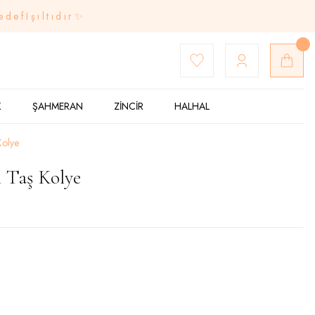
edefIşıltıdır✨
K
ŞAHMERAN
ZİNCİR
HALHAL
Kolye
 Taş Kolye