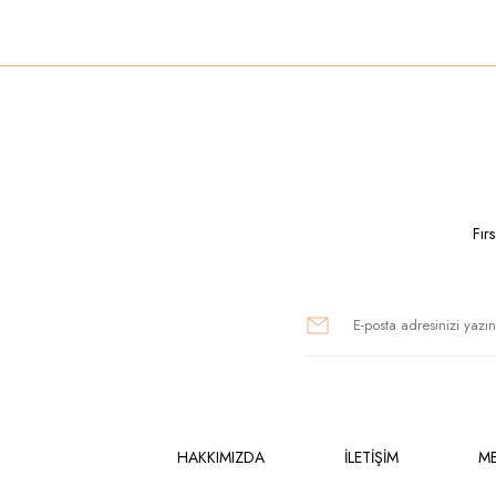
Ürün resmi kalitesiz, bozuk veya görüntülenemiyor.
Ürün açıklamasında eksik bilgiler bulunuyor.
Ürün bilgilerinde hatalar bulunuyor.
Ürün fiyatı diğer sitelerden daha pahalı.
Bu ürüne benzer farklı alternatifler olmalı.
Fır
HAKKIMIZDA
İLETİŞİM
ME