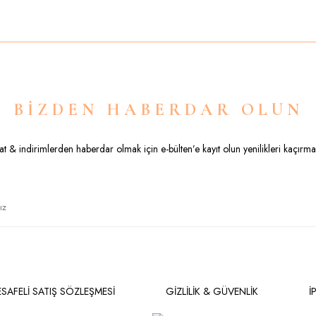
Yorum Yaz
BİZDEN HABERDAR OLUN
sat & indirimlerden haberdar olmak için e-bülten’e kayıt olun yenilikleri kaçırma
Gönder
SAFELİ SATIŞ SÖZLEŞMESİ
GİZLİLİK & GÜVENLİK
İ