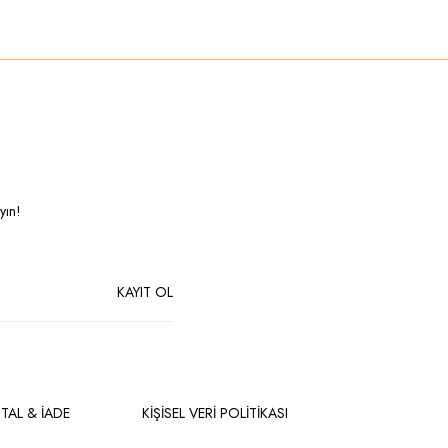
yın!
KAYIT OL
PTAL & İADE
KİŞİSEL VERİ POLİTİKASI