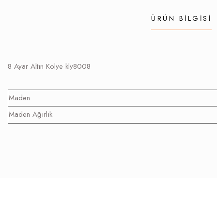
ÜRÜN BILGISI
8 Ayar Altın Kolye kly8008
Maden
Maden Ağırlık
Bu ürünün fiyat bilgisi, resim, ürün açıklamalarında ve diğer konularda yetersi
Görüş ve önerileriniz için teşekkür ederiz.