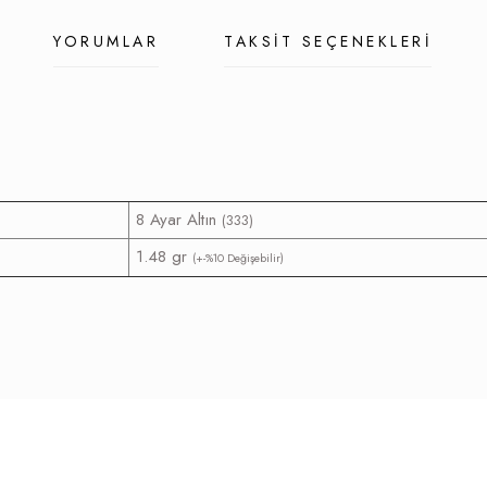
YORUMLAR
TAKSIT SEÇENEKLERI
8 Ayar Altın
(333)
1.48 gr
(+-%10 Değişebilir)
z gördüğünüz noktaları öneri formunu kullanarak tarafımıza iletebilirsiniz.
Bu ürüne ilk yorumu siz yapın!