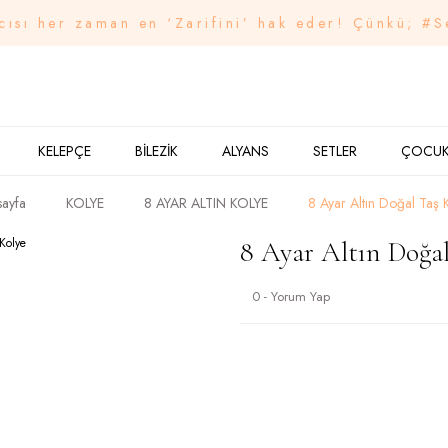
cısı her zaman en ‘Zarifini’ hak eder! Çünkü; #S
KELEPÇE
BİLEZİK
ALYANS
SETLER
ÇOCU
ayfa
KOLYE
8 AYAR ALTIN KOLYE
8 Ayar Altın Doğal Taş 
8 Ayar Altın Doğal
0 - Yorum Yap