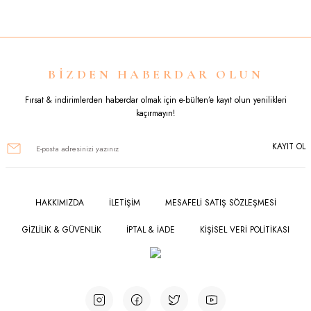
iletebilirsiniz.
Görüş ve önerileriniz için teşekkür ederiz.
Ürün resmi kalitesiz, bozuk veya görüntülenemiyor.
BİZDEN HABERDAR OLUN
Ürün açıklamasında eksik bilgiler bulunuyor.
Fırsat & indirimlerden haberdar olmak için e-bülten’e kayıt olun yenilikleri
kaçırmayın!
Ürün bilgilerinde hatalar bulunuyor.
KAYIT OL
Ürün fiyatı diğer sitelerden daha pahalı.
Bu ürüne benzer farklı alternatifler olmalı.
HAKKIMIZDA
İLETİŞİM
MESAFELİ SATIŞ SÖZLEŞMESİ
GİZLİLİK & GÜVENLİK
İPTAL & İADE
KİŞİSEL VERİ POLİTİKASI
Gönder