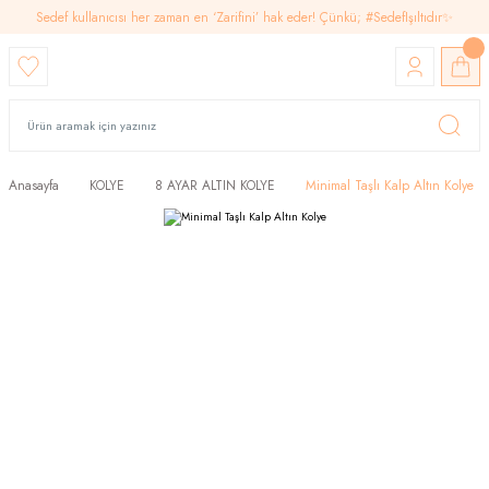
Sedef kullanıcısı her zaman en ‘Zarifini’ hak eder! Çünkü; #SedefIşıltıdır✨
Anasayfa
KOLYE
8 AYAR ALTIN KOLYE
Minimal Taşlı Kalp Altın Kolye