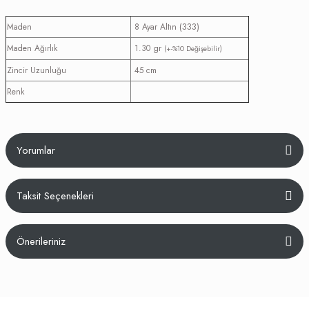
(333)
Maden
8 Ayar Altın
Maden Ağırlık
1.30 gr
(+-%10 Değişebilir)
Zincir Uzunluğu
45 cm
Renk
Yorumlar
Taksit Seçenekleri
Bu ürüne ilk yorumu siz yapın!
Önerileriniz
Yorum Yaz
Bu ürünün fiyat bilgisi, resim, ürün açıklamalarında ve diğer konularda
yetersiz gördüğünüz noktaları öneri formunu kullanarak tarafımıza