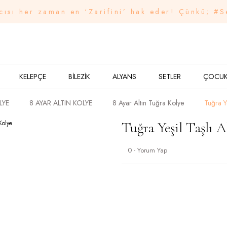
cısı her zaman en ‘Zarifini’ hak eder! Çünkü; #S
KELEPÇE
BİLEZİK
ALYANS
SETLER
ÇOCU
LYE
8 AYAR ALTIN KOLYE
8 Ayar Altın Tuğra Kolye
Tuğra Ye
Tuğra Yeşil Taşlı A
0 - Yorum Yap