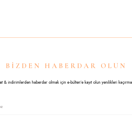
Bu ürüne ilk yorumu siz yapın!
Yorum Yaz
BİZDEN HABERDAR OLUN
sat & indirimlerden haberdar olmak için e-bülten’e kayıt olun yenilikleri kaçırma
Gönder