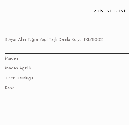
ÜRÜN BILGISI
8 Ayar Altın Tuğra Yeşil Taşlı Damla Kolye TKLY8002
Maden
Maden Ağırlık
Zincir Uzunluğu
Renk
Bu ürünün fiyat bilgisi, resim, ürün açıklamalarında ve diğer konularda yetersi