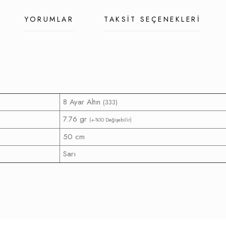
YORUMLAR
TAKSIT SEÇENEKLERI
8 Ayar Altın
(333)
7.76 gr
(+-%10 Değişebilir)
50 cm
Sarı
z gördüğünüz noktaları öneri formunu kullanarak tarafımıza iletebilirsiniz.