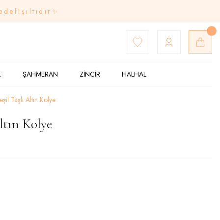
edefIşıltıdır✨
K
ŞAHMERAN
ZİNCİR
HALHAL
şil Taşlı Altın Kolye
ltın Kolye