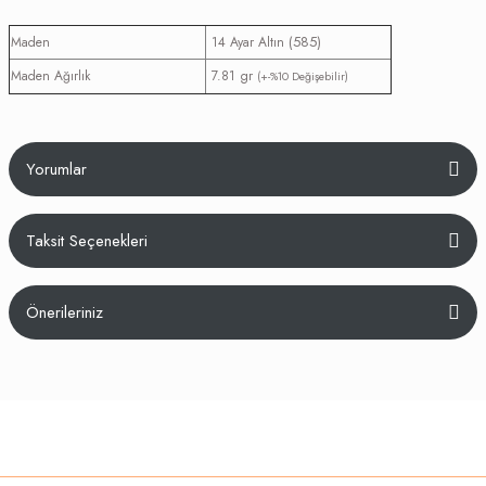
(585)
Maden
14 Ayar Altın
Maden Ağırlık
7.81 gr
(+-%10 Değişebilir)
Yorumlar
Taksit Seçenekleri
Bu ürüne ilk yorumu siz yapın!
Önerileriniz
Yorum Yaz
Bu ürünün fiyat bilgisi, resim, ürün açıklamalarında ve diğer konularda
yetersiz gördüğünüz noktaları öneri formunu kullanarak tarafımıza
iletebilirsiniz.
Görüş ve önerileriniz için teşekkür ederiz.