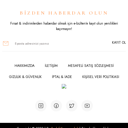
Ürün resmi kalitesiz, bozuk veya görüntülenemiyor.
BİZDEN HABERDAR OLUN
Ürün açıklamasında eksik bilgiler bulunuyor.
Fırsat & indirimlerden haberdar olmak için e-bülten’e kayıt olun yenilikleri
kaçırmayın!
Ürün bilgilerinde hatalar bulunuyor.
KAYIT OL
Ürün fiyatı diğer sitelerden daha pahalı.
Bu ürüne benzer farklı alternatifler olmalı.
HAKKIMIZDA
İLETİŞİM
MESAFELİ SATIŞ SÖZLEŞMESİ
GİZLİLİK & GÜVENLİK
İPTAL & İADE
KİŞİSEL VERİ POLİTİKASI
Gönder