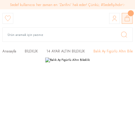
Sedef kullanıcısı her zaman en ‘Zarifini’ hak eder! Çünkü; #SedefIşıltıdır✨
Anasayfa
BİLEKLİK
14 AYAR ALTIN BİLEKLİK
Balık Ay Figürlü Altın Bilekl