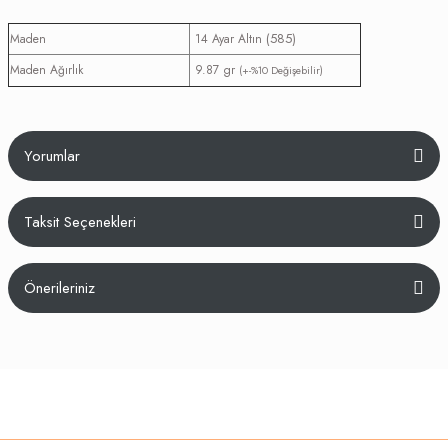
(585)
Maden
14 Ayar Altın
Maden Ağırlık
9.87 gr
(+-%10 Değişebilir)
Yorumlar
Taksit Seçenekleri
Bu ürüne ilk yorumu siz yapın!
Önerileriniz
Yorum Yaz
Bu ürünün fiyat bilgisi, resim, ürün açıklamalarında ve diğer konularda
yetersiz gördüğünüz noktaları öneri formunu kullanarak tarafımıza
iletebilirsiniz.
Görüş ve önerileriniz için teşekkür ederiz.