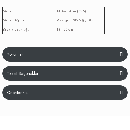
(585)
Maden
14 Ayar Altın
Maden Ağırlık
9.72 gr
(+-%10 Değişebilir)
Bileklik Uzunluğu
18 - 20 cm
Yorumlar
Taksit Seçenekleri
Bu ürüne ilk yorumu siz yapın!
Önerileriniz
Yorum Yaz
Bu ürünün fiyat bilgisi, resim, ürün açıklamalarında ve diğer konularda
yetersiz gördüğünüz noktaları öneri formunu kullanarak tarafımıza
iletebilirsiniz.