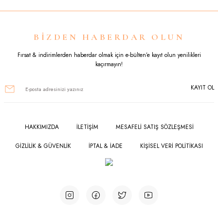
Görüş ve önerileriniz için teşekkür ederiz.
Ürün resmi kalitesiz, bozuk veya görüntülenemiyor.
BİZDEN HABERDAR OLUN
Ürün açıklamasında eksik bilgiler bulunuyor.
Fırsat & indirimlerden haberdar olmak için e-bülten’e kayıt olun yenilikleri
kaçırmayın!
Ürün bilgilerinde hatalar bulunuyor.
KAYIT OL
Ürün fiyatı diğer sitelerden daha pahalı.
Bu ürüne benzer farklı alternatifler olmalı.
HAKKIMIZDA
İLETİŞİM
MESAFELİ SATIŞ SÖZLEŞMESİ
GİZLİLİK & GÜVENLİK
İPTAL & İADE
KİŞİSEL VERİ POLİTİKASI
Gönder