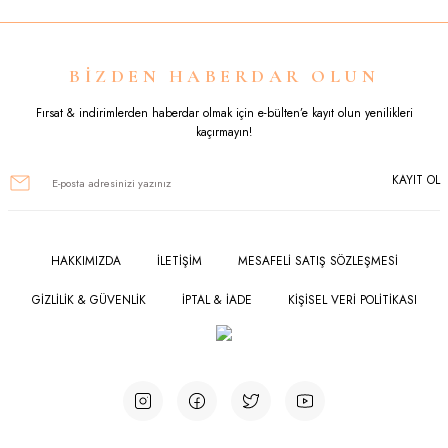
Görüş ve önerileriniz için teşekkür ederiz.
Ürün resmi kalitesiz, bozuk veya görüntülenemiyor.
BİZDEN HABERDAR OLUN
Ürün açıklamasında eksik bilgiler bulunuyor.
Fırsat & indirimlerden haberdar olmak için e-bülten’e kayıt olun yenilikleri
kaçırmayın!
Ürün bilgilerinde hatalar bulunuyor.
KAYIT OL
Ürün fiyatı diğer sitelerden daha pahalı.
Bu ürüne benzer farklı alternatifler olmalı.
HAKKIMIZDA
İLETİŞİM
MESAFELİ SATIŞ SÖZLEŞMESİ
GİZLİLİK & GÜVENLİK
İPTAL & İADE
KİŞİSEL VERİ POLİTİKASI
Gönder