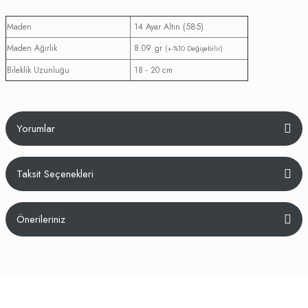
(585)
Maden
14 Ayar Altın
Maden Ağırlık
8.09 gr
(+-%10 Değişebilir)
Bileklik Uzunluğu
18 - 20 cm
Yorumlar
Taksit Seçenekleri
Bu ürüne ilk yorumu siz yapın!
Önerileriniz
Yorum Yaz
Bu ürünün fiyat bilgisi, resim, ürün açıklamalarında ve diğer konularda
yetersiz gördüğünüz noktaları öneri formunu kullanarak tarafımıza
iletebilirsiniz.