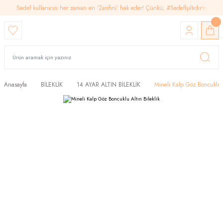
Sedef kullanıcısı her zaman en ‘Zarifini’ hak eder! Çünkü; #SedefIşıltıdır✨
Anasayfa
BİLEKLİK
14 AYAR ALTIN BİLEKLİK
Mineli Kalp Göz Boncuklu A