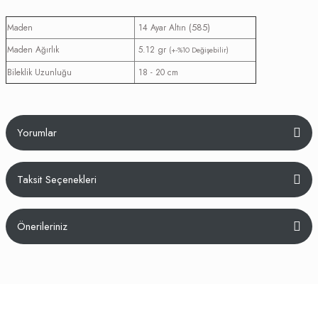
(585)
Maden
14 Ayar Altın
Maden Ağırlık
5.12 gr
(+-%10 Değişebilir)
Bileklik Uzunluğu
18 - 20 cm
Yorumlar
Taksit Seçenekleri
Bu ürüne ilk yorumu siz yapın!
Önerileriniz
Yorum Yaz
Bu ürünün fiyat bilgisi, resim, ürün açıklamalarında ve diğer konularda
yetersiz gördüğünüz noktaları öneri formunu kullanarak tarafımıza
iletebilirsiniz.