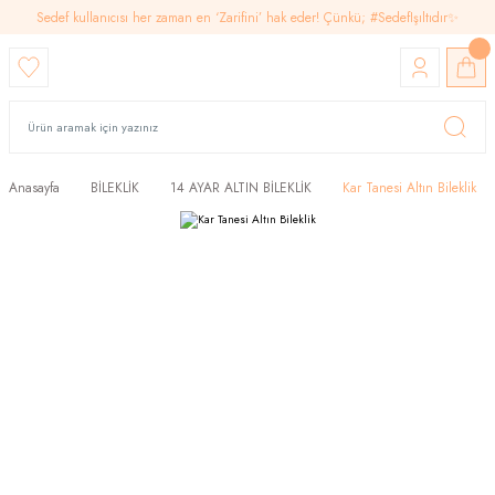
Sedef kullanıcısı her zaman en ‘Zarifini’ hak eder! Çünkü; #SedefIşıltıdır✨
Anasayfa
BİLEKLİK
14 AYAR ALTIN BİLEKLİK
Kar Tanesi Altın Bileklik