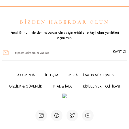
Görüş ve önerileriniz için teşekkür ederiz.
Ürün resmi kalitesiz, bozuk veya görüntülenemiyor.
BİZDEN HABERDAR OLUN
Ürün açıklamasında eksik bilgiler bulunuyor.
Fırsat & indirimlerden haberdar olmak için e-bülten’e kayıt olun yenilikleri
kaçırmayın!
Ürün bilgilerinde hatalar bulunuyor.
KAYIT OL
Ürün fiyatı diğer sitelerden daha pahalı.
Bu ürüne benzer farklı alternatifler olmalı.
HAKKIMIZDA
İLETİŞİM
MESAFELİ SATIŞ SÖZLEŞMESİ
GİZLİLİK & GÜVENLİK
İPTAL & İADE
KİŞİSEL VERİ POLİTİKASI
Gönder