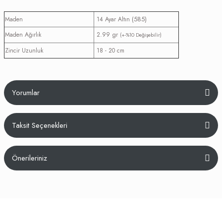
(585)
Maden
14 Ayar Altın
Maden Ağırlık
2.99 gr
(+-%10 Değişebilir)
Zincir Uzunluk
18 - 20 cm
Yorumlar
Taksit Seçenekleri
Bu ürüne ilk yorumu siz yapın!
Önerileriniz
Yorum Yaz
Bu ürünün fiyat bilgisi, resim, ürün açıklamalarında ve diğer konularda
yetersiz gördüğünüz noktaları öneri formunu kullanarak tarafımıza
iletebilirsiniz.