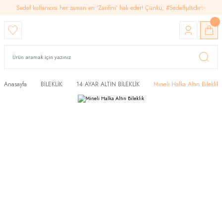
Sedef kullanıcısı her zaman en ‘Zarifini’ hak eder! Çünkü; #SedefIşıltıdır✨
Anasayfa
BİLEKLİK
14 AYAR ALTIN BİLEKLİK
Mineli Halka Altın Bileklik