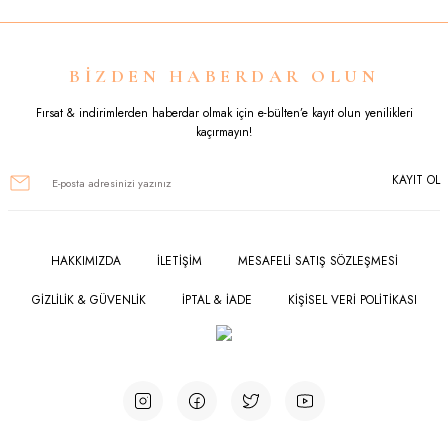
Görüş ve önerileriniz için teşekkür ederiz.
Ürün resmi kalitesiz, bozuk veya görüntülenemiyor.
BİZDEN HABERDAR OLUN
Ürün açıklamasında eksik bilgiler bulunuyor.
Fırsat & indirimlerden haberdar olmak için e-bülten’e kayıt olun yenilikleri
kaçırmayın!
Ürün bilgilerinde hatalar bulunuyor.
KAYIT OL
Ürün fiyatı diğer sitelerden daha pahalı.
Bu ürüne benzer farklı alternatifler olmalı.
HAKKIMIZDA
İLETİŞİM
MESAFELİ SATIŞ SÖZLEŞMESİ
GİZLİLİK & GÜVENLİK
İPTAL & İADE
KİŞİSEL VERİ POLİTİKASI
Gönder