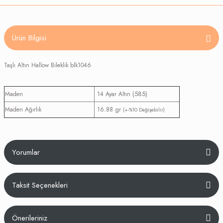
Ürün Bilgisi
Taşlı Altın Hallow Bileklik blk1046
(585)
Maden
14 Ayar Altın
Maden Ağırlık
16.88 gr
(+-%10 Değişebilir)
Yorumlar
Taksit Seçenekleri
Bu ürüne ilk yorumu siz yapın!
Önerileriniz