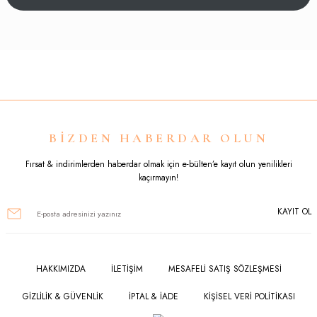
Yorum Yaz
Bu ürünün fiyat bilgisi, resim, ürün açıklamalarında ve diğer konularda
yetersiz gördüğünüz noktaları öneri formunu kullanarak tarafımıza
iletebilirsiniz.
Görüş ve önerileriniz için teşekkür ederiz.
Ürün resmi kalitesiz, bozuk veya görüntülenemiyor.
BİZDEN HABERDAR OLUN
Ürün açıklamasında eksik bilgiler bulunuyor.
Fırsat & indirimlerden haberdar olmak için e-bülten’e kayıt olun yenilikleri
kaçırmayın!
Ürün bilgilerinde hatalar bulunuyor.
KAYIT OL
Ürün fiyatı diğer sitelerden daha pahalı.
Bu ürüne benzer farklı alternatifler olmalı.
HAKKIMIZDA
İLETİŞİM
MESAFELİ SATIŞ SÖZLEŞMESİ
GİZLİLİK & GÜVENLİK
İPTAL & İADE
KİŞİSEL VERİ POLİTİKASI