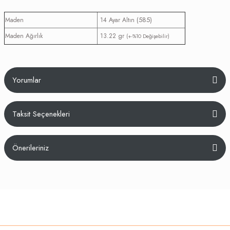
(585)
Maden
14 Ayar Altın
Maden Ağırlık
13.22 gr
(+-%10 Değişebilir)
Yorumlar
Taksit Seçenekleri
Bu ürüne ilk yorumu siz yapın!
Önerileriniz
Yorum Yaz
Bu ürünün fiyat bilgisi, resim, ürün açıklamalarında ve diğer konularda
yetersiz gördüğünüz noktaları öneri formunu kullanarak tarafımıza
iletebilirsiniz.
Görüş ve önerileriniz için teşekkür ederiz.