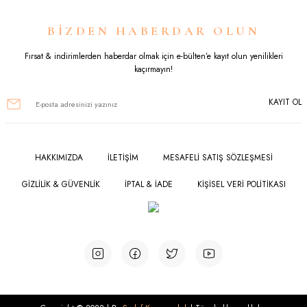
Ürün resmi kalitesiz, bozuk veya görüntülenemiyor.
BİZDEN HABERDAR OLUN
Ürün açıklamasında eksik bilgiler bulunuyor.
Fırsat & indirimlerden haberdar olmak için e-bülten’e kayıt olun yenilikleri
kaçırmayın!
Ürün bilgilerinde hatalar bulunuyor.
KAYIT OL
Ürün fiyatı diğer sitelerden daha pahalı.
Bu ürüne benzer farklı alternatifler olmalı.
HAKKIMIZDA
İLETİŞİM
MESAFELİ SATIŞ SÖZLEŞMESİ
GİZLİLİK & GÜVENLİK
İPTAL & İADE
KİŞİSEL VERİ POLİTİKASI
Gönder