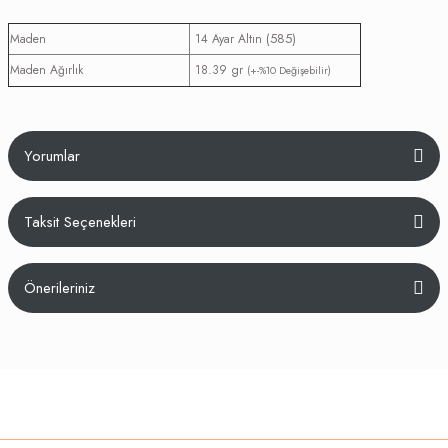
(585)
Maden
14 Ayar Altın
Maden Ağırlık
18.39 gr
(+-%10 Değişebilir)
Yorumlar
Taksit Seçenekleri
Bu ürüne ilk yorumu siz yapın!
Önerileriniz
Yorum Yaz
Bu ürünün fiyat bilgisi, resim, ürün açıklamalarında ve diğer konularda
yetersiz gördüğünüz noktaları öneri formunu kullanarak tarafımıza
iletebilirsiniz.
Görüş ve önerileriniz için teşekkür ederiz.