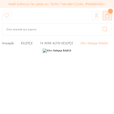
Sedef kullanıcısı her zaman en ‘Zarifini’ hak eder! Çünkü; #SedefIşıltıdır✨
Anasayfa
KELEPÇE
14 AYAR ALTIN KELEPÇE
Altın Kelepçe Bileklik