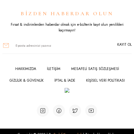
Ürün resmi kalitesiz, bozuk veya görüntülenemiyor.
BİZDEN HABERDAR OLUN
Ürün açıklamasında eksik bilgiler bulunuyor.
Fırsat & indirimlerden haberdar olmak için e-bülten’e kayıt olun yenilikleri
kaçırmayın!
Ürün bilgilerinde hatalar bulunuyor.
KAYIT OL
Ürün fiyatı diğer sitelerden daha pahalı.
Bu ürüne benzer farklı alternatifler olmalı.
HAKKIMIZDA
İLETİŞİM
MESAFELİ SATIŞ SÖZLEŞMESİ
GİZLİLİK & GÜVENLİK
İPTAL & İADE
KİŞİSEL VERİ POLİTİKASI
Gönder