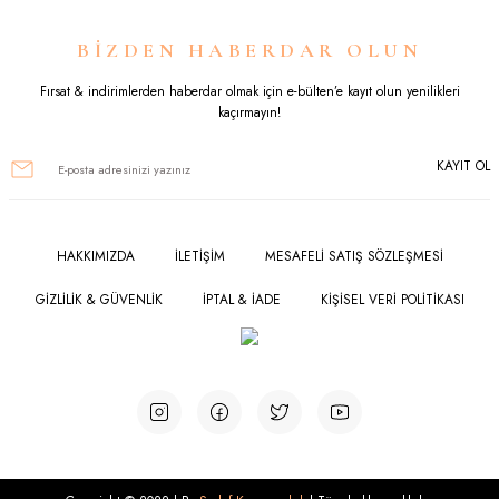
Ürün resmi kalitesiz, bozuk veya görüntülenemiyor.
BİZDEN HABERDAR OLUN
Ürün açıklamasında eksik bilgiler bulunuyor.
Fırsat & indirimlerden haberdar olmak için e-bülten’e kayıt olun yenilikleri
kaçırmayın!
Ürün bilgilerinde hatalar bulunuyor.
KAYIT OL
Ürün fiyatı diğer sitelerden daha pahalı.
Bu ürüne benzer farklı alternatifler olmalı.
HAKKIMIZDA
İLETİŞİM
MESAFELİ SATIŞ SÖZLEŞMESİ
GİZLİLİK & GÜVENLİK
İPTAL & İADE
KİŞİSEL VERİ POLİTİKASI
Gönder