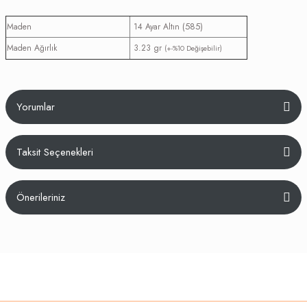
(585)
Maden
14 Ayar Altın
Maden Ağırlık
3.23 gr
(+-%10 Değişebilir)
Yorumlar
Taksit Seçenekleri
Bu ürüne ilk yorumu siz yapın!
Önerileriniz
Yorum Yaz
Bu ürünün fiyat bilgisi, resim, ürün açıklamalarında ve diğer konularda
yetersiz gördüğünüz noktaları öneri formunu kullanarak tarafımıza
iletebilirsiniz.
Görüş ve önerileriniz için teşekkür ederiz.