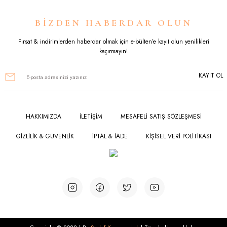
Ürün resmi kalitesiz, bozuk veya görüntülenemiyor.
BİZDEN HABERDAR OLUN
Ürün açıklamasında eksik bilgiler bulunuyor.
Fırsat & indirimlerden haberdar olmak için e-bülten’e kayıt olun yenilikleri
kaçırmayın!
Ürün bilgilerinde hatalar bulunuyor.
KAYIT OL
Ürün fiyatı diğer sitelerden daha pahalı.
Bu ürüne benzer farklı alternatifler olmalı.
HAKKIMIZDA
İLETİŞİM
MESAFELİ SATIŞ SÖZLEŞMESİ
GİZLİLİK & GÜVENLİK
İPTAL & İADE
KİŞİSEL VERİ POLİTİKASI
Gönder