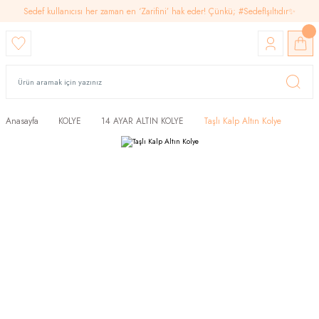
Sedef kullanıcısı her zaman en ‘Zarifini’ hak eder! Çünkü; #SedefIşıltıdır✨
Anasayfa
KOLYE
14 AYAR ALTIN KOLYE
Taşlı Kalp Altın Kolye