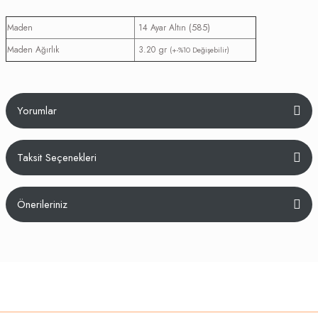
(585)
Maden
14 Ayar Altın
Maden Ağırlık
3.20 gr
(+-%10 Değişebilir)
Yorumlar
Taksit Seçenekleri
Bu ürüne ilk yorumu siz yapın!
Önerileriniz
Yorum Yaz
Bu ürünün fiyat bilgisi, resim, ürün açıklamalarında ve diğer konularda
yetersiz gördüğünüz noktaları öneri formunu kullanarak tarafımıza
iletebilirsiniz.
Görüş ve önerileriniz için teşekkür ederiz.