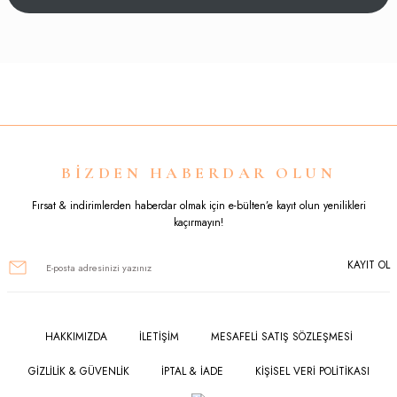
Yorum Yaz
Bu ürünün fiyat bilgisi, resim, ürün açıklamalarında ve diğer konularda
yetersiz gördüğünüz noktaları öneri formunu kullanarak tarafımıza
iletebilirsiniz.
Görüş ve önerileriniz için teşekkür ederiz.
Ürün resmi kalitesiz, bozuk veya görüntülenemiyor.
BİZDEN HABERDAR OLUN
Ürün açıklamasında eksik bilgiler bulunuyor.
Fırsat & indirimlerden haberdar olmak için e-bülten’e kayıt olun yenilikleri
kaçırmayın!
Ürün bilgilerinde hatalar bulunuyor.
KAYIT OL
Ürün fiyatı diğer sitelerden daha pahalı.
Bu ürüne benzer farklı alternatifler olmalı.
HAKKIMIZDA
İLETİŞİM
MESAFELİ SATIŞ SÖZLEŞMESİ
GİZLİLİK & GÜVENLİK
İPTAL & İADE
KİŞİSEL VERİ POLİTİKASI