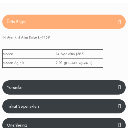
Ürün Bilgisi
14 Ayar Kilit Altın Kolye kly1469
(585)
Maden
14 Ayar Altın
Maden Ağırlık
2.03 gr
(+-%10 Değişebilir)
Yorumlar
Taksit Seçenekleri
Bu ürüne ilk yorumu siz yapın!
Önerileriniz