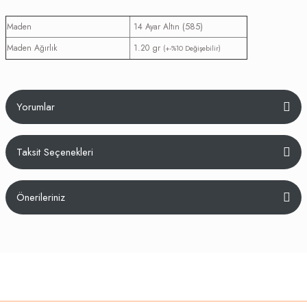
(585)
Maden
14 Ayar Altın
Maden Ağırlık
1.20 gr
(+-%10 Değişebilir)
Yorumlar
Taksit Seçenekleri
Bu ürüne ilk yorumu siz yapın!
Önerileriniz
Yorum Yaz
Bu ürünün fiyat bilgisi, resim, ürün açıklamalarında ve diğer konularda
yetersiz gördüğünüz noktaları öneri formunu kullanarak tarafımıza
iletebilirsiniz.
Görüş ve önerileriniz için teşekkür ederiz.