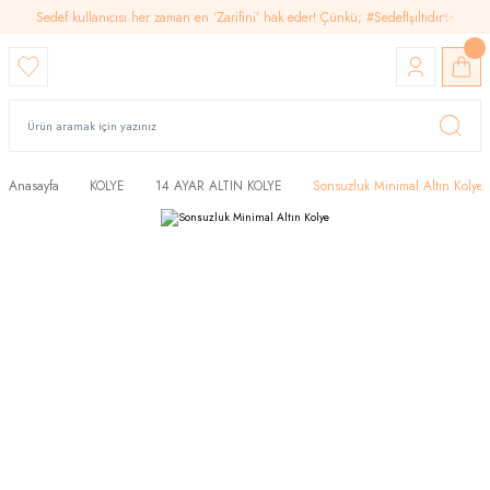
Sedef kullanıcısı her zaman en ‘Zarifini’ hak eder! Çünkü; #SedefIşıltıdır✨
Anasayfa
KOLYE
14 AYAR ALTIN KOLYE
Sonsuzluk Minimal Altın Kolye