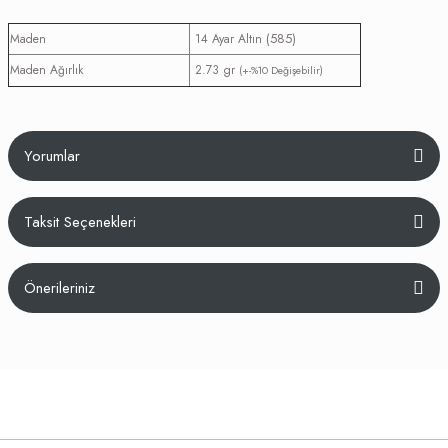
(585)
Maden
14 Ayar Altın
Maden Ağırlık
2.73 gr
(+-%10 Değişebilir)
Yorumlar
Taksit Seçenekleri
Bu ürüne ilk yorumu siz yapın!
Önerileriniz
Yorum Yaz
Bu ürünün fiyat bilgisi, resim, ürün açıklamalarında ve diğer konularda
yetersiz gördüğünüz noktaları öneri formunu kullanarak tarafımıza
iletebilirsiniz.
Görüş ve önerileriniz için teşekkür ederiz.