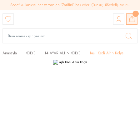
Sedef kullanıcısı her zaman en ‘Zarifini’ hak eder! Çünkü; #SedefIşıltıdır✨
Anasayfa
KOLYE
14 AYAR ALTIN KOLYE
Taşlı Kedi Altın Kolye