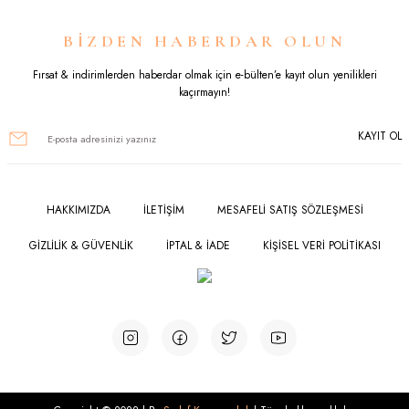
Ürün resmi kalitesiz, bozuk veya görüntülenemiyor.
BİZDEN HABERDAR OLUN
Ürün açıklamasında eksik bilgiler bulunuyor.
Fırsat & indirimlerden haberdar olmak için e-bülten’e kayıt olun yenilikleri
kaçırmayın!
Ürün bilgilerinde hatalar bulunuyor.
KAYIT OL
Ürün fiyatı diğer sitelerden daha pahalı.
Bu ürüne benzer farklı alternatifler olmalı.
HAKKIMIZDA
İLETİŞİM
MESAFELİ SATIŞ SÖZLEŞMESİ
GİZLİLİK & GÜVENLİK
İPTAL & İADE
KİŞİSEL VERİ POLİTİKASI
Gönder