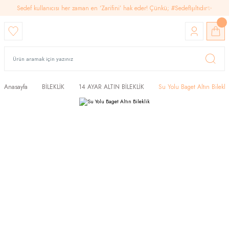
Sedef kullanıcısı her zaman en ‘Zarifini’ hak eder! Çünkü; #SedefIşıltıdır✨
Anasayfa
BİLEKLİK
14 AYAR ALTIN BİLEKLİK
Su Yolu Baget Altın Bilekli