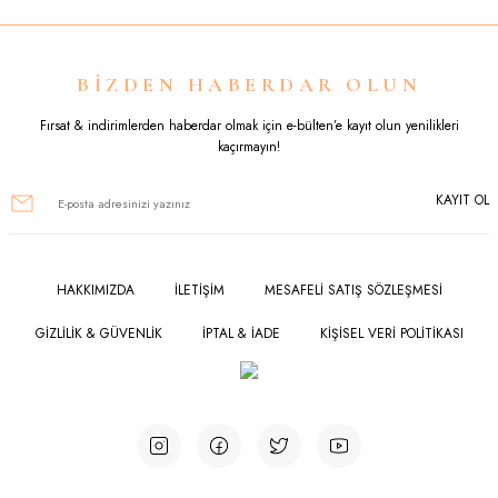
Görüş ve önerileriniz için teşekkür ederiz.
Ürün resmi kalitesiz, bozuk veya görüntülenemiyor.
BİZDEN HABERDAR OLUN
Ürün açıklamasında eksik bilgiler bulunuyor.
Fırsat & indirimlerden haberdar olmak için e-bülten’e kayıt olun yenilikleri
kaçırmayın!
Ürün bilgilerinde hatalar bulunuyor.
KAYIT OL
Ürün fiyatı diğer sitelerden daha pahalı.
Bu ürüne benzer farklı alternatifler olmalı.
HAKKIMIZDA
İLETİŞİM
MESAFELİ SATIŞ SÖZLEŞMESİ
GİZLİLİK & GÜVENLİK
İPTAL & İADE
KİŞİSEL VERİ POLİTİKASI
Gönder