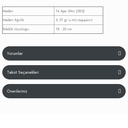
(585)
Maden
14 Ayar Altın
Maden Ağırlık
6.37 gr
(+-%10 Değişebilir)
Bileklik Uzunluğu
18 - 20 cm
Yorumlar
Taksit Seçenekleri
Bu ürüne ilk yorumu siz yapın!
Önerileriniz
Yorum Yaz
Bu ürünün fiyat bilgisi, resim, ürün açıklamalarında ve diğer konularda
yetersiz gördüğünüz noktaları öneri formunu kullanarak tarafımıza
iletebilirsiniz.