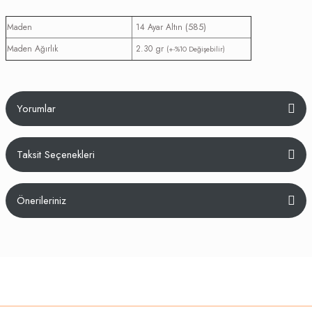
(585)
Maden
14 Ayar Altın
Maden Ağırlık
2.30 gr
(+-%10 Değişebilir)
Yorumlar
Taksit Seçenekleri
Bu ürüne ilk yorumu siz yapın!
Önerileriniz
Yorum Yaz
Bu ürünün fiyat bilgisi, resim, ürün açıklamalarında ve diğer konularda
yetersiz gördüğünüz noktaları öneri formunu kullanarak tarafımıza
iletebilirsiniz.
Görüş ve önerileriniz için teşekkür ederiz.