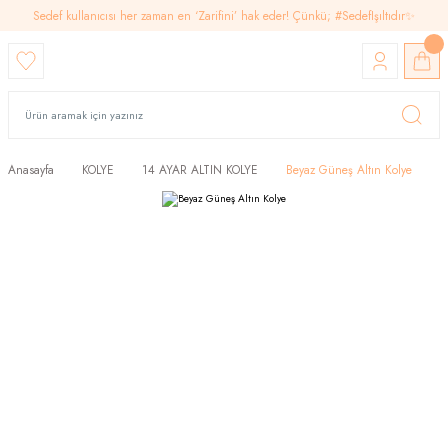
Sedef kullanıcısı her zaman en ‘Zarifini’ hak eder! Çünkü; #SedefIşıltıdır✨
Anasayfa
KOLYE
14 AYAR ALTIN KOLYE
Beyaz Güneş Altın Kolye