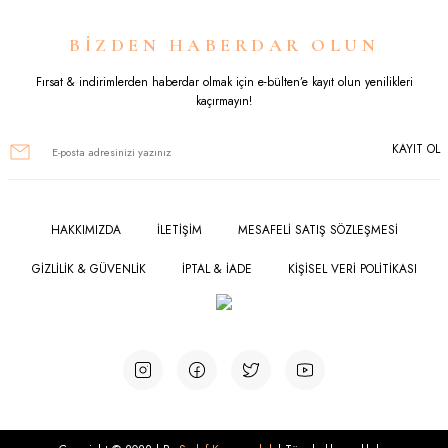
Ürün resmi kalitesiz, bozuk veya görüntülenemiyor.
BİZDEN HABERDAR OLUN
Ürün açıklamasında eksik bilgiler bulunuyor.
Fırsat & indirimlerden haberdar olmak için e-bülten’e kayıt olun yenilikleri
kaçırmayın!
Ürün bilgilerinde hatalar bulunuyor.
KAYIT OL
Ürün fiyatı diğer sitelerden daha pahalı.
Bu ürüne benzer farklı alternatifler olmalı.
HAKKIMIZDA
İLETİŞİM
MESAFELİ SATIŞ SÖZLEŞMESİ
GİZLİLİK & GÜVENLİK
İPTAL & İADE
KİŞİSEL VERİ POLİTİKASI
Gönder