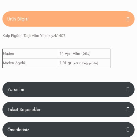
Ürün Bilgisi
Kalp Figürlü Taşlı Altın Yüzük yzk1407
(585)
Maden
14 Ayar Altın
Maden Ağırlık
1.01 gr
(+-%10 Değişebilir)
Yorumlar
Taksit Seçenekleri
Bu ürüne ilk yorumu siz yapın!
Önerileriniz
Yorum Yaz