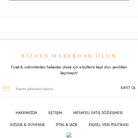
Bu ürünün fiyat bilgisi, resim, ürün açıklamalarında ve diğer konularda
yetersiz gördüğünüz noktaları öneri formunu kullanarak tarafımıza
iletebilirsiniz.
Görüş ve önerileriniz için teşekkür ederiz.
Ürün resmi kalitesiz, bozuk veya görüntülenemiyor.
BİZDEN HABERDAR OLUN
Ürün açıklamasında eksik bilgiler bulunuyor.
Fırsat & indirimlerden haberdar olmak için e-bülten’e kayıt olun yenilikleri
kaçırmayın!
Ürün bilgilerinde hatalar bulunuyor.
KAYIT OL
Ürün fiyatı diğer sitelerden daha pahalı.
Bu ürüne benzer farklı alternatifler olmalı.
HAKKIMIZDA
İLETİŞİM
MESAFELİ SATIŞ SÖZLEŞMESİ
GİZLİLİK & GÜVENLİK
İPTAL & İADE
KİŞİSEL VERİ POLİTİKASI