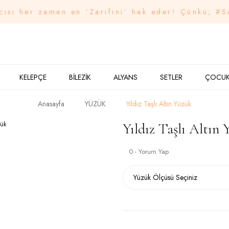
cısı her zaman en ‘Zarifini’ hak eder! Çünkü; #S
KELEPÇE
BİLEZİK
ALYANS
SETLER
ÇOCU
Anasayfa
YÜZÜK
Yıldız Taşlı Altın Yüzük
Yıldız Taşlı Altın
0 - Yorum Yap