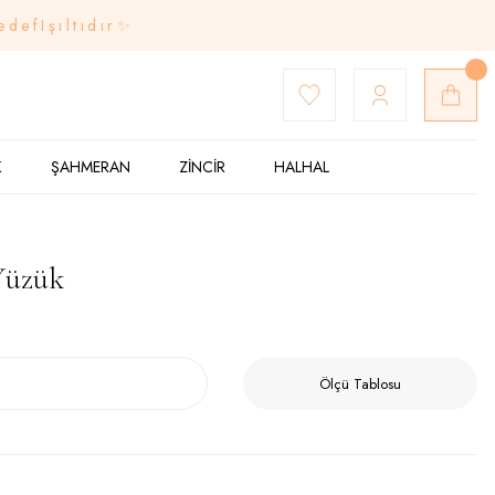
edefIşıltıdır✨
K
ŞAHMERAN
ZİNCİR
HALHAL
 Yüzük
Ölçü Tablosu