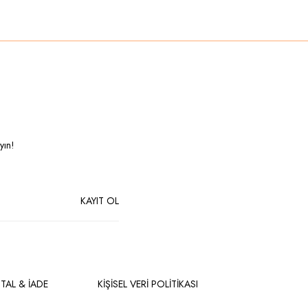
yın!
KAYIT OL
PTAL & İADE
KİŞİSEL VERİ POLİTİKASI