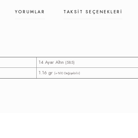
YORUMLAR
TAKSIT SEÇENEKLERI
14 Ayar Altın
(585)
1.16 gr
(+-%10 Değişebilir)
z gördüğünüz noktaları öneri formunu kullanarak tarafımıza iletebilirsiniz.
Bu ürüne ilk yorumu siz yapın!