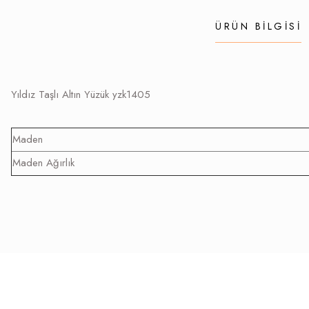
ÜRÜN BILGISI
Yıldız Taşlı Altın Yüzük yzk1405
Maden
Maden Ağırlık
Bu ürünün fiyat bilgisi, resim, ürün açıklamalarında ve diğer konularda yetersi
Görüş ve önerileriniz için teşekkür ederiz.