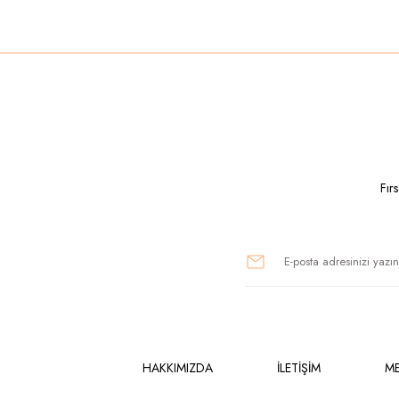
Ürün resmi kalitesiz, bozuk veya görüntülenemiyor.
Ürün açıklamasında eksik bilgiler bulunuyor.
Ürün bilgilerinde hatalar bulunuyor.
Ürün fiyatı diğer sitelerden daha pahalı.
Bu ürüne benzer farklı alternatifler olmalı.
Fır
HAKKIMIZDA
İLETİŞİM
ME