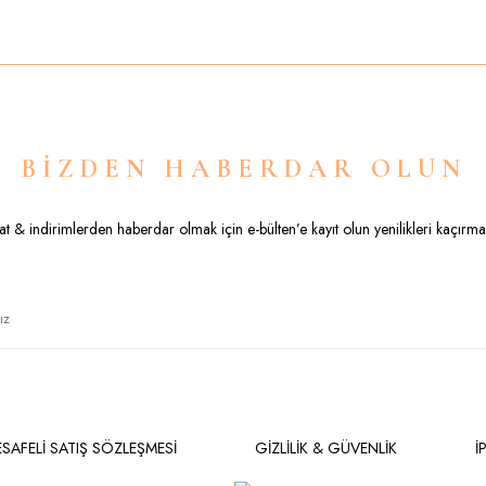
Yorum Yaz
BİZDEN HABERDAR OLUN
sat & indirimlerden haberdar olmak için e-bülten’e kayıt olun yenilikleri kaçırma
Gönder
SAFELİ SATIŞ SÖZLEŞMESİ
GİZLİLİK & GÜVENLİK
İ